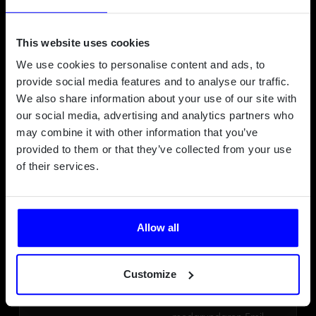
att antalet
radarsensorer i fordon
This website uses cookies
ökar.
We use cookies to personalise content and ads, to
Frida ansvarar för
provide social media features and to analyse our traffic.
bolagets strategi,
We also share information about your use of our site with
affärsutveckling och
our social media, advertising and analytics partners who
externa relationer, och
may combine it with other information that you’ve
driver
provided to them or that they’ve collected from your use
kommersialiseringen av
of their services.
teknologin i nära
samarbete med
investerare, partners
och kunder för att
Allow all
positionera bolaget i
den globala
fordonsindustrin. På
Customize
scen delar hon
presentationen med
medgrundaren Emil