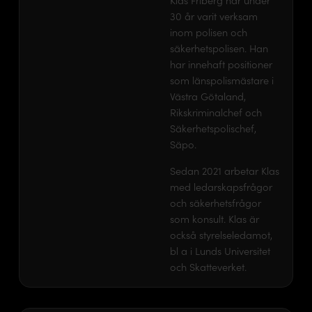
Klas Friberg har under
30 år varit verksam
inom polisen och
säkerhetspolisen. Han
har innehaft positioner
som länspolismästare i
Västra Götaland,
Rikskriminalchef och
Säkerhetspolischef,
Säpo.
Sedan 2021 arbetar Klas
med ledarskapsfrågor
och säkerhetsfrågor
som konsult. Klas är
också styrelseledamot,
bl a i Lunds Universitet
och Skatteverket.