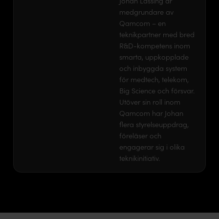
Johan Lassing är
medgrundare av
Qamcom – en
teknikpartner med bred
R&D-kompetens inom
smarta, uppkopplade
och inbyggda system
för medtech, telekom,
Big Science och försvar.
Utöver sin roll inom
Qamcom har Johan
flera styrelseuppdrag,
föreläser och
engagerar sig i olika
teknikinitiativ.