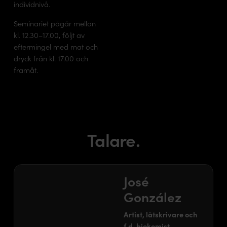
individnivå.
Seminariet pågår mellan
kl. 12.30–17.00, följt av
eftermingel med mat och
dryck från kl. 17.00 och
framåt.
Talare.
José
González
Artist, låtskrivare och
f.d. biokemist