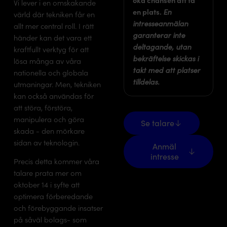
Vi lever i en omskakande
en plats.
En
värld där tekniken får en
intresseanmälan
allt mer central roll. I rätt
garanterar inte
händer kan det vara ett
deltagande, utan
kraftfullt verktyg för att
bekräftelse skickas i
lösa många av våra
takt med att platser
nationella och globala
tilldelas.
utmaningar. Men, tekniken
kan också användas för
att störa, förstöra,
Se talare
manipulera och göra
Se talare
skada - den mörkare
Anmäl intresse
sidan av teknologin.
Anmäl
intresse
Precis detta kommer våra
talare prata mer om
oktober 14 i syfte att
optimera förberedande
och förebyggande insatser
på såväl bolags- som