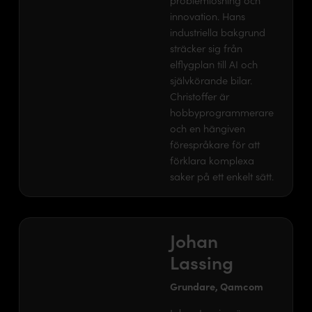
problemlösning och
innovation. Hans
industriella bakgrund
sträcker sig från
elflygplan till AI och
självkörande bilar.
Christoffer är
hobbyprogrammerare
och en hängiven
förespråkare för att
förklara komplexa
saker på ett enkelt sätt.
Johan
Lassing
Grundare, Qamcom