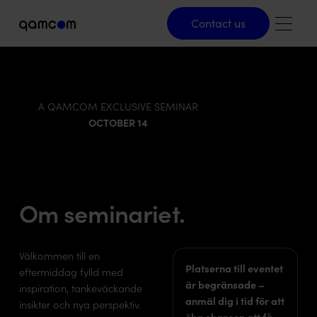
Contact us
Contact us
A QAMCOM EXCLUSIVE SEMINAR
OCTOBER 14
Om seminariet.
Välkommen till en
Platserna till eventet
eftermiddag fylld med
är begränsade –
inspiration, tankeväckande
anmäl dig i tid för att
insikter och nya perspektiv.
öka chansen att få