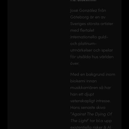
José González från
Göteborg är en av
Sveriges största artister
med flertalet
internationella guld-
och platinum-
utmärkelser och spelar
för utsålda hus världen
över.
Med en bakgrund inom
biokemi innan
musikkarriären så har
han ett djupt
vetenskapligt intresse.
Hans senaste skiva
”
Against The Dying Of
The Light
” tar bl.a upp
existentiella risker & AI